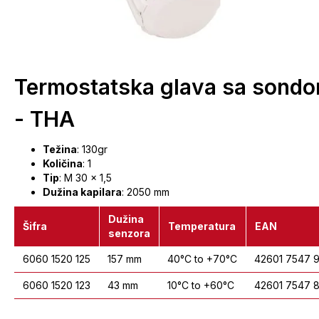
Termostatska glava sa sond
- THA
Težina
: 130gr
Količina
: 1
Tip
: M 30 x 1,5
Dužina kapilara
: 2050 mm
Dužina
Šifra
Temperatura
EAN
senzora
6060 1520 125
157 mm
40°C to +70°C
42601 7547 
6060 1520 123
43 mm
10°C to +60°C
42601 7547 