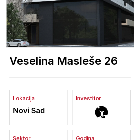
Veselina Masleše 26
Lokacija
Investitor
Novi Sad
Sektor
Godina