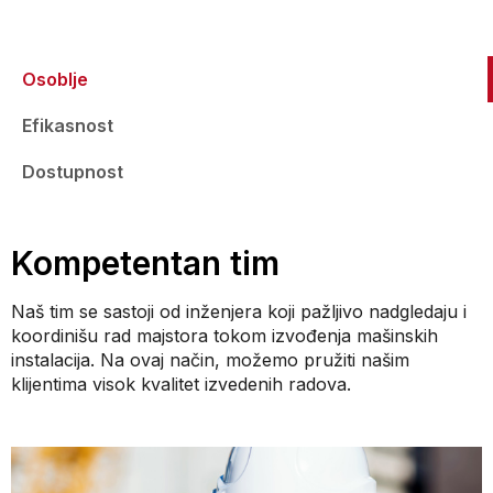
Osoblje
Efikasnost
Dostupnost
Kompetentan tim
Naš tim se sastoji od inženjera koji pažljivo nadgledaju i
koordinišu rad majstora tokom izvođenja mašinskih
instalacija. Na ovaj način, možemo pružiti našim
klijentima visok kvalitet izvedenih radova.