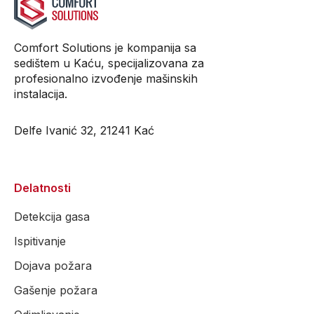
Comfort Solutions je kompanija sa
sedištem u Kaću, specijalizovana za
profesionalno izvođenje mašinskih
instalacija.
Delfe Ivanić 32, 21241 Kać
Delatnosti
Detekcija gasa
Ispitivanje
Dojava požara
Gašenje požara